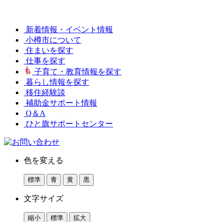
新着情報・イベント情報
小樽市について
住まいを探す
仕事を探す
子育て・教育情報を探す
暮らし情報を探す
移住経験談
補助金サポート情報
Q＆A
ひと旗サポートセンター
色を変える
標準
青
黄
黒
文字サイズ
縮小
標準
拡大