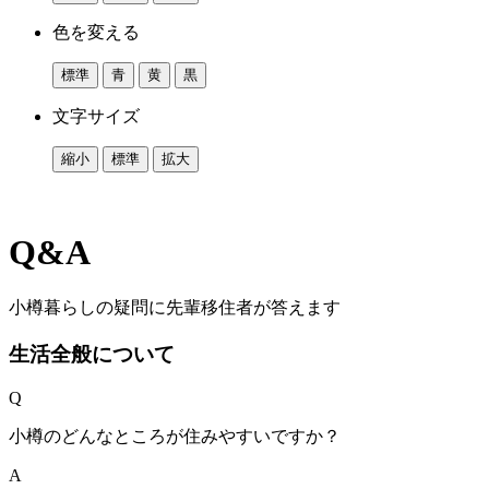
色を変える
標準
青
黄
黒
文字サイズ
縮小
標準
拡大
Q&A
小樽暮らしの疑問に先輩移住者が答えます
生活全般について
Q
小樽のどんなところが住みやすいですか？
A