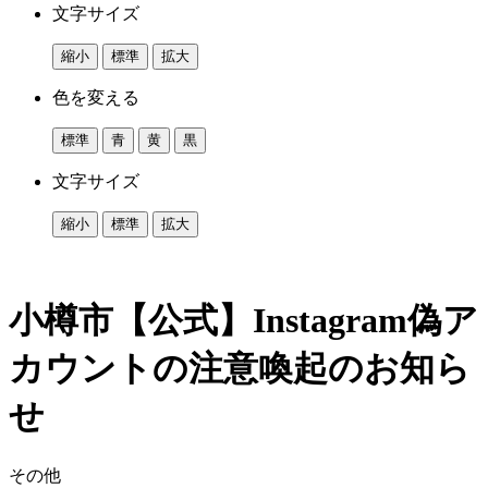
文字サイズ
縮小
標準
拡大
色を変える
標準
青
黄
黒
文字サイズ
縮小
標準
拡大
小樽市【公式】Instagram偽ア
カウントの注意喚起のお知ら
せ
その他